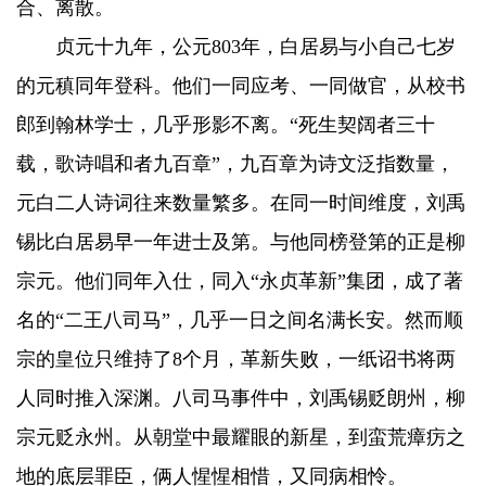
合、离散。
贞元十九年，公元803年，白居易与小自己七岁
的元稹同年登科。他们一同应考、一同做官，从校书
郎到翰林学士，几乎形影不离。“死生契阔者三十
载，歌诗唱和者九百章”，九百章为诗文泛指数量，
元白二人诗词往来数量繁多。在同一时间维度，刘禹
锡比白居易早一年进士及第。与他同榜登第的正是柳
宗元。他们同年入仕，同入“永贞革新”集团，成了著
名的“二王八司马”，几乎一日之间名满长安。然而顺
宗的皇位只维持了8个月，革新失败，一纸诏书将两
人同时推入深渊。八司马事件中，刘禹锡贬朗州，柳
宗元贬永州。从朝堂中最耀眼的新星，到蛮荒瘴疠之
地的底层罪臣，俩人惺惺相惜，又同病相怜。