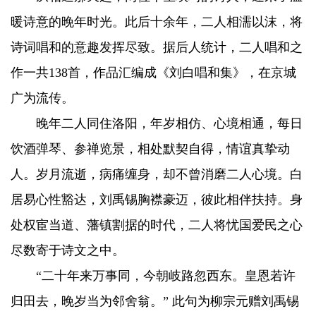
暖诗意的晚年时光。此后十余年，二人相濡以沫，将
诗词唱和的意趣发挥尽致。据后人统计，二人唱和之
作一共138首，作品汇编成《刘白唱和集》，在京城
广为流传。
晚年二人同住洛阳，年岁相仿、心境相通，每日
饮酒弹琴、参禅览景，相处默契自得，情谊真挚动
人。岁月流逝，病痛缠身，却不曾消磨二人心境。白
居易心性豁达，刘禹锡胸襟豪迈，彼此相伴扶持。身
处权宦当道、藩镇割据的时代，二人将忧国爱民之心
尽数寄于诗文之中。
“二十年来万事同，今朝岐路忽西东。皇恩若许
归田去，晚岁当为邻舍翁。” 此句为柳宗元赠刘禹锡