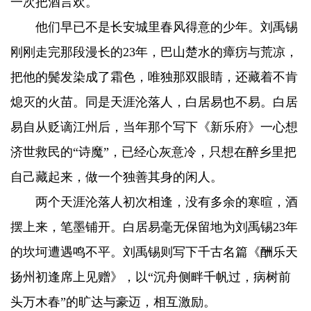
一次把酒言欢。
他们早已不是长安城里春风得意的少年。刘禹锡
刚刚走完那段漫长的23年，巴山楚水的瘴疠与荒凉，
把他的鬓发染成了霜色，唯独那双眼睛，还藏着不肯
熄灭的火苗。同是天涯沦落人，白居易也不易。白居
易自从贬谪江州后，当年那个写下《新乐府》一心想
济世救民的“诗魔”，已经心灰意冷，只想在醉乡里把
自己藏起来，做一个独善其身的闲人。
两个天涯沦落人初次相逢，没有多余的寒暄，酒
摆上来，笔墨铺开。白居易毫无保留地为刘禹锡23年
的坎坷遭遇鸣不平。刘禹锡则写下千古名篇《酬乐天
扬州初逢席上见赠》，以“沉舟侧畔千帆过，病树前
头万木春”的旷达与豪迈，相互激励。