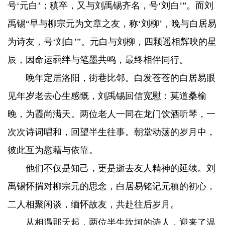
号‘元白’；稹卒，又与刘禹锡齐名，号‘刘白’”。而刘
禹锡“早与柳宗元为文章之友，称‘刘柳’，晚与白居易
为诗友，号‘刘白’”。元白与刘柳，四颗遥相辉映的星
辰，因命运羁绊与笔墨共鸣，最终相伴同行。
晚年定居洛阳，街巷比邻。白发苍苍的白居易眼
见年岁老去心生感慨，刘禹锡回信宽慰：莫道桑榆
晚，为霞尚满天。两位老人一同在龙门饮酒听琴，一
次次诗词唱和，回望半生往事。朝堂动荡的岁月中，
彼此互为慰藉与依靠。
他们不仅是知己，更是逝去友人精神的延续。刘
禹锡怀揣对柳宗元的思念，白居易铭记元稹的初心，
二人相聚闲谈，缅怀故友，共赴往后岁月。
从相遇那天起，两位半生坎坷的诗人，迎来了温