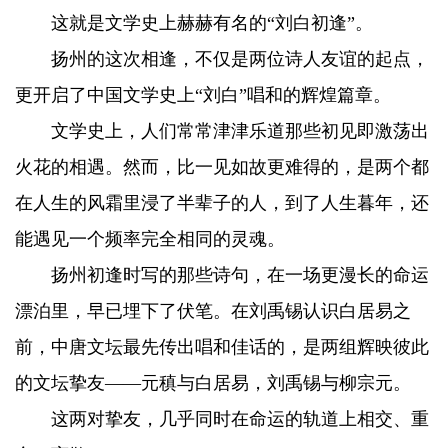
这就是文学史上赫赫有名的“刘白初逢”。
扬州的这次相逢，不仅是两位诗人友谊的起点，
更开启了中国文学史上“刘白”唱和的辉煌篇章。
文学史上，人们常常津津乐道那些初见即激荡出
火花的相遇。然而，比一见如故更难得的，是两个都
在人生的风霜里浸了半辈子的人，到了人生暮年，还
能遇见一个频率完全相同的灵魂。
扬州初逢时写的那些诗句，在一场更漫长的命运
漂泊里，早已埋下了伏笔。在刘禹锡认识白居易之
前，中唐文坛最先传出唱和佳话的，是两组辉映彼此
的文坛挚友——元稹与白居易，刘禹锡与柳宗元。
这两对挚友，几乎同时在命运的轨道上相交、重