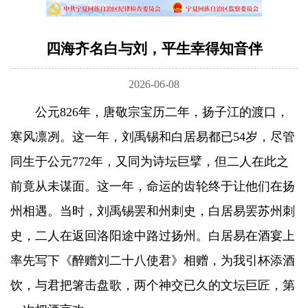
四海齐名白与刘，平生幸得知音伴
2026-06-08
公元826年，唐敬宗宝历二年，扬子江的渡口，
寒风凛冽。这一年，刘禹锡和白居易都已54岁，尽管
同生于公元772年，又同为诗坛巨擘，但二人在此之
前竟从未谋面。这一年，命运的齿轮终于让他们在扬
州相遇。当时，刘禹锡罢和州刺史，白居易罢苏州刺
史，二人在返回洛阳途中路过扬州。白居易在酒宴上
率先写下《醉赠刘二十八使君》相赠，为我引杯添酒
饮，与君把箸击盘歌，两个神交已久的文坛巨匠，第