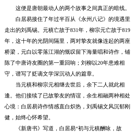
这便是唐朝最动人的两个故事之间真正的暗线。
白居易接住了年过半百从《永州八记》的境遇里
走出的刘禹锡。元稹亡故于831年，柳宗元亡故于819
年，这十年的光阴间隔里，两对挚友就像连起的两座
桥梁，元白以零落江湖的慨叹留下海量唱和诗作，铺
陈了中唐诗友圈的第一重回响；刘柳以20年患难相
守，谱写了贬谪文学深沉动人的篇章。
当元稹和柳宗元相继去世后，余下二人就此相
逢。他们接续了已故挚友的情谊，余生相融两种相处
心境：白居易诗作情感直白炽热，刘禹锡文风沉郁刚
健，始终心怀希望。
《新唐书》写道，白居易“初与元稹酬咏，故