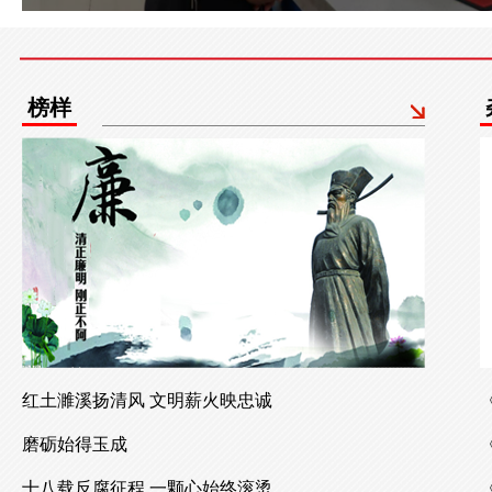
榜样
红土濉溪扬清风 文明薪火映忠诚
磨砺始得玉成
十八载反腐征程 一颗心始终滚烫